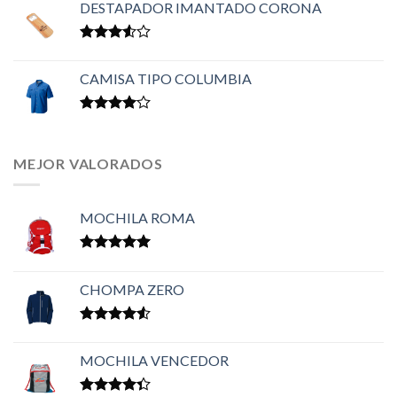
DESTAPADOR IMANTADO CORONA
Valorado
en
3.50
CAMISA TIPO COLUMBIA
de 5
Valorado
en
4.00
de 5
MEJOR VALORADOS
MOCHILA ROMA
Valorado en
5.00
de 5
CHOMPA ZERO
Valorado
en
4.50
MOCHILA VENCEDOR
de 5