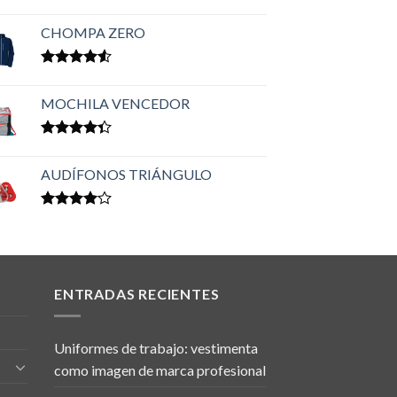
Valorado en
5.00
de 5
CHOMPA ZERO
Valorado
en
4.50
MOCHILA VENCEDOR
de 5
Valorado
en
4.33
AUDÍFONOS TRIÁNGULO
de 5
Valorado
en
4.00
de 5
ENTRADAS RECIENTES
Uniformes de trabajo: vestimenta
como imagen de marca profesional