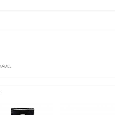
DADES
S