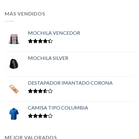
MÁS VENDIDOS
MOCHILA VENCEDOR
Valorado
en
4.33
MOCHILA SILVER
de 5
DESTAPADOR IMANTADO CORONA
Valorado
en
3.50
CAMISA TIPO COLUMBIA
de 5
Valorado
en
4.00
de 5
MEJOR VALORADOS