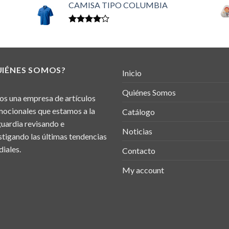
en
CAMISA TIPO COLUMBIA
3.50
de 5
Valorado
en
4.00
de 5
UIÉNES SOMOS?
Inicio
Quiénes Somos
s una empresa de artículos
ocionales que estamos a la
Catálogo
uardia revisando e
Noticias
stigando las últimas tendencias
iales.
Contacto
My account