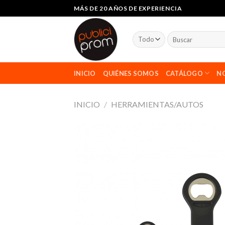
saltar
MÁS DE 20 AÑOS DE EXPERIENCIA
al
contenido
Buscar
por:
INICIO
QUIÉNES SOMOS
CATÁLOGO
NO
INICIO
/
HERRAMIENTAS/AUTOS