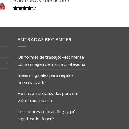
AUDÍFONOS TRIÁNGULO
de 5
Valorado
en
4.00
de 5
ENTRADAS RECIENTES
Uniformes de trabajo: vestimenta
como imagen de marca profesional
Ideas originales para regalos
personalizados
Bolsas personalizadas para dar
valor a una marca
Los colores en branding: ¿qué
significado tienen?