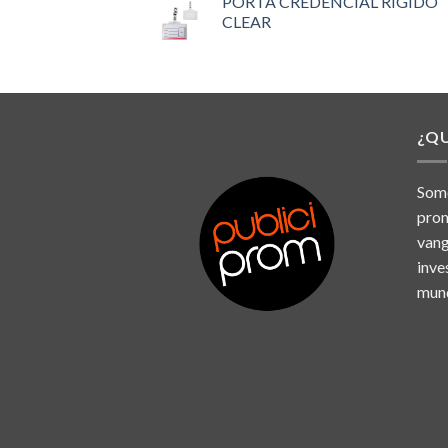
PORTA CREDENCIAL RIGIDO
CLEAR
¿Q
Somo
prom
vang
inve
mund