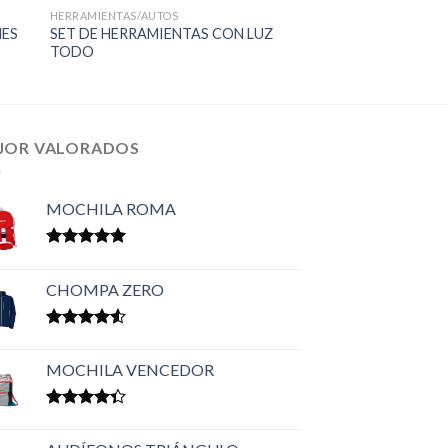
HERRAMIENTAS/AUTOS
NES
SET DE HERRAMIENTAS CON LUZ
TODO
JOR VALORADOS
MOCHILA ROMA
Valorado en
5.00
de 5
CHOMPA ZERO
Valorado
en
4.50
MOCHILA VENCEDOR
de 5
Valorado
en
4.33