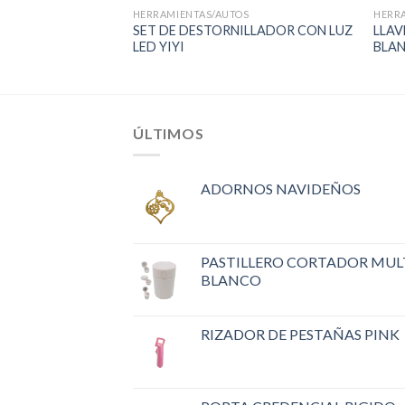
OS
HERRAMIENTAS/AUTOS
HERR
 W/PINZAS 9
SET DE DESTORNILLADOR CON LUZ
LLA
LED YIYI
BLA
ÚLTIMOS
ADORNOS NAVIDEÑOS
PASTILLERO CORTADOR MUL
BLANCO
RIZADOR DE PESTAÑAS PINK