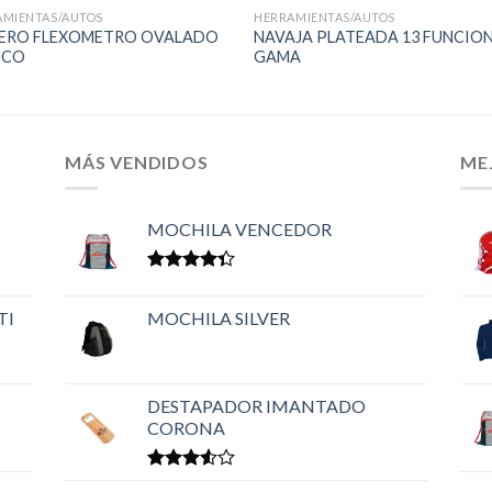
AMIENTAS/AUTOS
HERRAMIENTAS/AUTOS
VERO FLEXOMETRO OVALADO
NAVAJA PLATEADA 13 FUNCIO
NCO
GAMA
MÁS VENDIDOS
ME
MOCHILA VENCEDOR
Valorado
en
4.33
TI
MOCHILA SILVER
de 5
DESTAPADOR IMANTADO
CORONA
Valorado