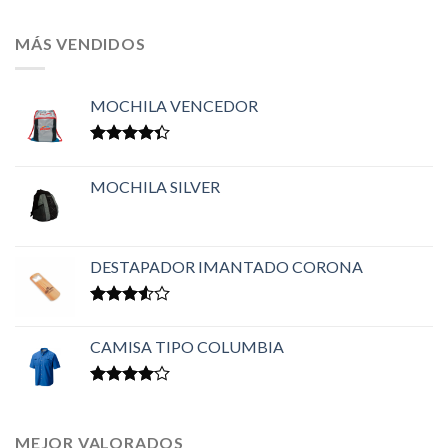
MÁS VENDIDOS
MOCHILA VENCEDOR
Valorado
en
4.33
MOCHILA SILVER
de 5
DESTAPADOR IMANTADO CORONA
Valorado
en
3.50
CAMISA TIPO COLUMBIA
de 5
Valorado
en
4.00
de 5
MEJOR VALORADOS