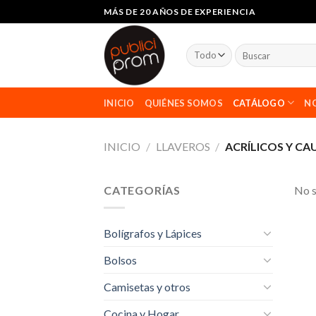
saltar
MÁS DE 20 AÑOS DE EXPERIENCIA
al
contenido
Buscar
por:
INICIO
QUIÉNES SOMOS
CATÁLOGO
NO
INICIO
/
LLAVEROS
/
ACRÍLICOS Y C
CATEGORÍAS
No s
Bolígrafos y Lápices
Bolsos
Camisetas y otros
Cocina y Hogar