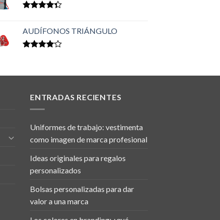
Valorado
en
4.33
AUDÍFONOS TRIÁNGULO
de 5
Valorado
en
4.00
de 5
ENTRADAS RECIENTES
Uniformes de trabajo: vestimenta
como imagen de marca profesional
Ideas originales para regalos
personalizados
Bolsas personalizadas para dar
valor a una marca
Los colores en branding: ¿qué