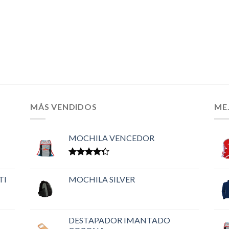
MÁS VENDIDOS
ME
MOCHILA VENCEDOR
Valorado
en
4.33
TI
MOCHILA SILVER
de 5
DESTAPADOR IMANTADO