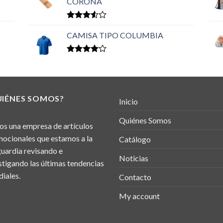
CORONA
Valorado
en
CAMISA TIPO COLUMBIA
3.50
de 5
Valorado
en
4.00
de 5
UIÉNES SOMOS?
Inicio
Quiénes Somos
s una empresa de artículos
ocionales que estamos a la
Catálogo
uardia revisando e
Noticias
stigando las últimas tendencias
iales.
Contacto
My account