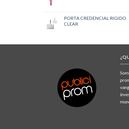
PORTA CREDENCIAL RIGIDO
CLEAR
¿Q
Somo
prom
vang
inve
mund