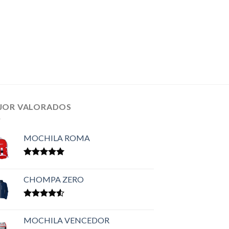
JOR VALORADOS
MOCHILA ROMA
Valorado en
5.00
de 5
CHOMPA ZERO
Valorado
en
4.50
MOCHILA VENCEDOR
de 5