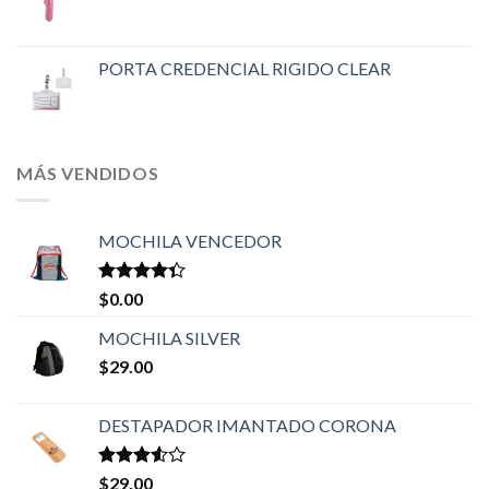
PORTA CREDENCIAL RIGIDO CLEAR
MÁS VENDIDOS
MOCHILA VENCEDOR
Valorado
$
0.00
en
4.33
de 5
MOCHILA SILVER
$
29.00
DESTAPADOR IMANTADO CORONA
Valorado
$
29.00