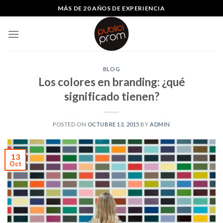
saltar
MÁS DE 20 AÑOS DE EXPERIENCIA
al
contenido
BLOG
Los colores en branding: ¿qué
significado tienen?
POSTED ON
OCTUBRE 13, 2015
BY
ADMIN
13
Oct