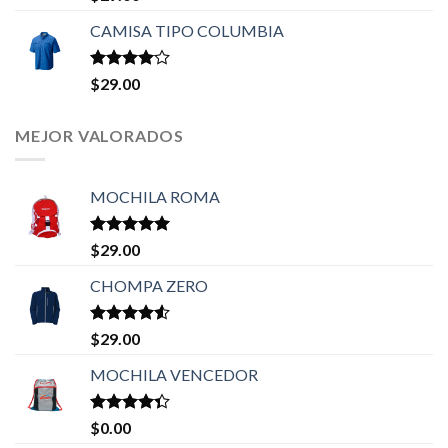
en
3.50
de 5
CAMISA TIPO COLUMBIA
Valorado
$
29.00
en
4.00
de 5
MEJOR VALORADOS
MOCHILA ROMA
Valorado en
$
29.00
5.00
de 5
CHOMPA ZERO
Valorado
$
29.00
en
4.50
de 5
MOCHILA VENCEDOR
Valorado
$
0.00
en
4.33