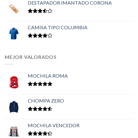
DESTAPADOR IMANTADO CORONA
Valorado
en
3.50
CAMISA TIPO COLUMBIA
de 5
Valorado
en
4.00
de 5
MEJOR VALORADOS
MOCHILA ROMA
Valorado en
5.00
de 5
CHOMPA ZERO
Valorado
en
4.50
MOCHILA VENCEDOR
de 5