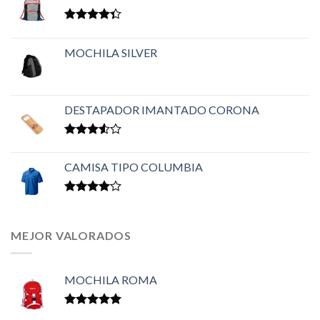
Valorado
en
4.33
MOCHILA SILVER
de 5
DESTAPADOR IMANTADO CORONA
Valorado
en
3.50
CAMISA TIPO COLUMBIA
de 5
Valorado
en
4.00
de 5
MEJOR VALORADOS
MOCHILA ROMA
Valorado en