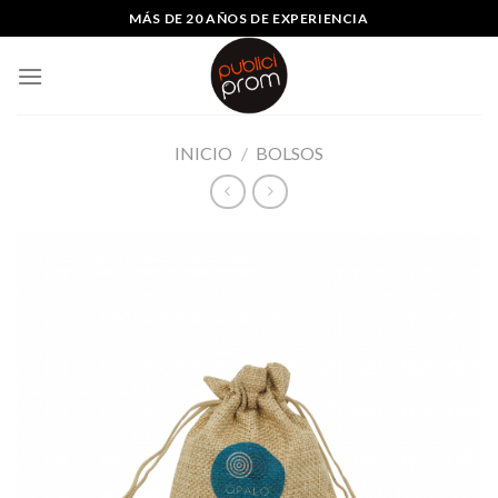
saltar
MÁS DE 20 AÑOS DE EXPERIENCIA
al
contenido
INICIO
/
BOLSOS