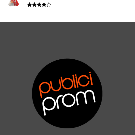
Valorado
en
4.00
de 5