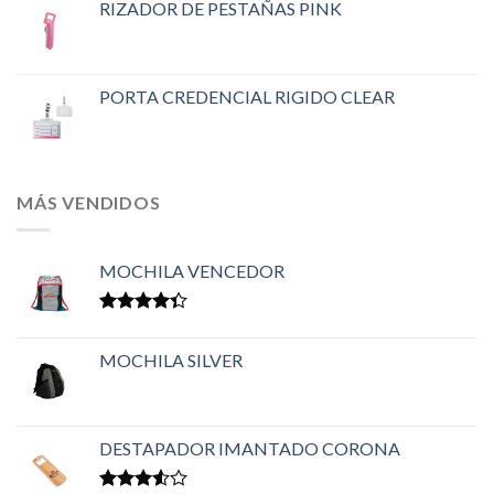
RIZADOR DE PESTAÑAS PINK
PORTA CREDENCIAL RIGIDO CLEAR
MÁS VENDIDOS
MOCHILA VENCEDOR
Valorado
en
4.33
MOCHILA SILVER
de 5
DESTAPADOR IMANTADO CORONA