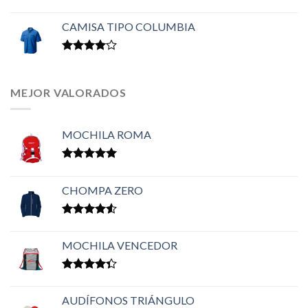
Valorado
en
3.50
CAMISA TIPO COLUMBIA
de 5
Valorado
en
4.00
de 5
MEJOR VALORADOS
MOCHILA ROMA
Valorado en
5.00
de 5
CHOMPA ZERO
Valorado
en
4.50
MOCHILA VENCEDOR
de 5
Valorado
en
4.33
AUDÍFONOS TRIÁNGULO
de 5