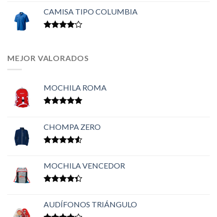
en
3.50
CAMISA TIPO COLUMBIA
de 5
Valorado
en
4.00
de 5
MEJOR VALORADOS
MOCHILA ROMA
Valorado en
5.00
de 5
CHOMPA ZERO
Valorado
en
4.50
MOCHILA VENCEDOR
de 5
Valorado
en
4.33
AUDÍFONOS TRIÁNGULO
de 5