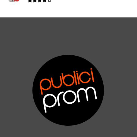
Valorado
en
4.00
de 5