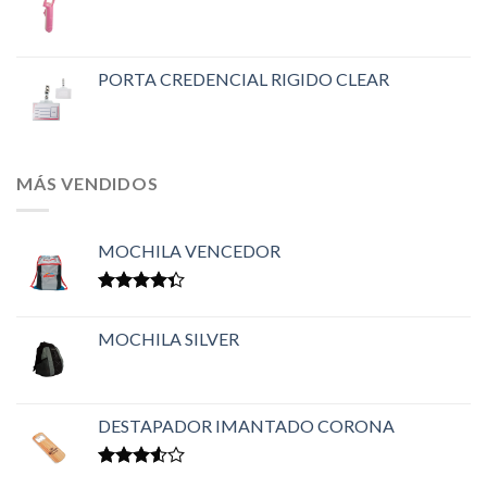
PORTA CREDENCIAL RIGIDO CLEAR
MÁS VENDIDOS
MOCHILA VENCEDOR
Valorado
en
4.33
MOCHILA SILVER
de 5
DESTAPADOR IMANTADO CORONA
Valorado