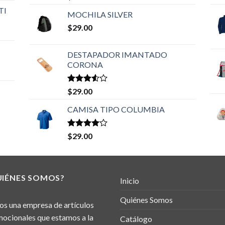
en
4.33
TI
de 5
MOCHILA SILVER
$
29.00
DESTAPADOR IMANTADO
CORONA
Valorado
$
29.00
en
3.50
de 5
CAMISA TIPO COLUMBIA
Valorado
$
29.00
en
4.00
de 5
UIÉNES SOMOS?
Inicio
Quiénes Somos
s una empresa de artículos
ocionales que estamos a la
Catálogo