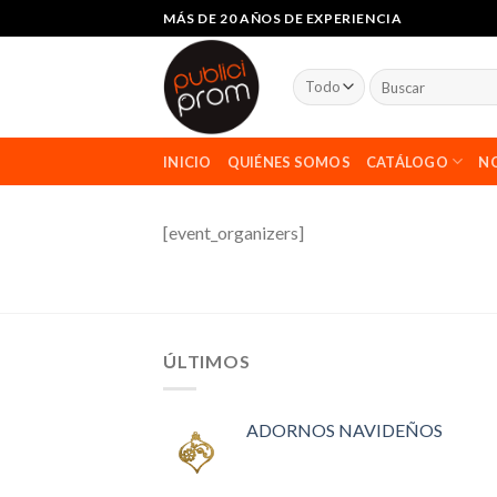
saltar
MÁS DE 20 AÑOS DE EXPERIENCIA
al
contenido
Buscar
por:
INICIO
QUIÉNES SOMOS
CATÁLOGO
NO
[event_organizers]
ÚLTIMOS
ADORNOS NAVIDEÑOS