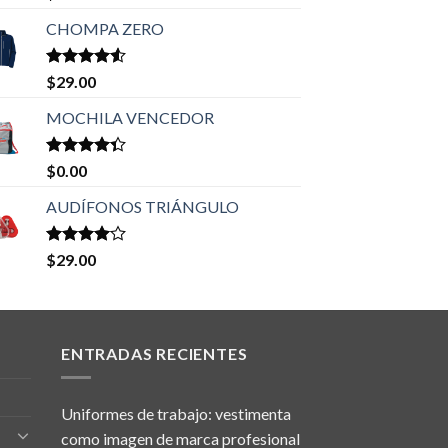
5.00
de 5
CHOMPA ZERO
Valorado
$
29.00
en
4.50
de 5
MOCHILA VENCEDOR
Valorado
$
0.00
en
4.33
de 5
AUDÍFONOS TRIÁNGULO
Valorado
$
29.00
en
4.00
de 5
ENTRADAS RECIENTES
Uniformes de trabajo: vestimenta
como imagen de marca profesional